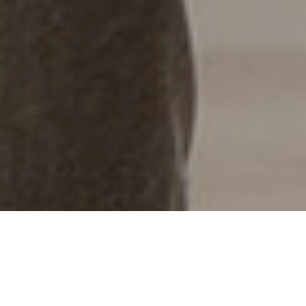
Site internet
Webdesign
Identité visuelle
Site multilingue
Logo
SEO
Print